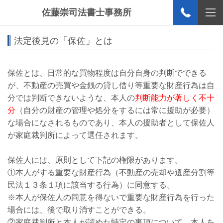
佐藤崇司法書士事務所
法定後見の「保佐」とは
保佐とは、日常的な買物程度は自分自身の判断でできる
が、不動産の売買や金銭の貸し借り等重要な財産行為は自
分では判断できないような、本人の
判断能力が著しく不十
分
（自分の財産の管理や処分をするには常に援助が必要）
な場合になされるものであり、本人の援助者として保佐人
が家庭裁判所によって選任されます。
保佐人には、原則として下記の権限があります。
①本人がする重要な財産行為（不動産の売却や遺産分割等
民法１３条１項に該当する行為）に同意する。
※本人が保佐人の同意を得ないで重要な財産行為を行った
場合には、後で取り消すことができる。
②家庭裁判所と本人が認めた特定の事項について、本人を